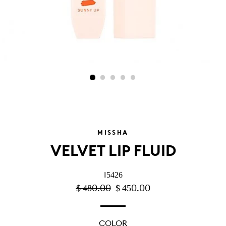
MISSHA
VELVET LIP FLUID
I5426
PRECIO
$ 480.00
PRECIO
$ 450.00
HABITUAL
DE
OFERTA
COLOR