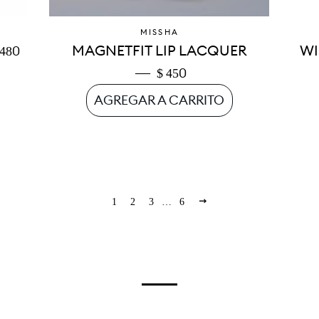
MISSHA
RECIO HABITUAL
MAGNETFIT LIP LACQUER
WI
 480
—
PRECIO DE OFERTA
$ 450
SIGUIENTE
1
2
3
…
6