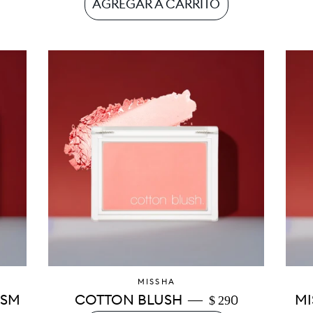
MISSHA
—
PRECIO HABITUA
ISM
COTTON BLUSH
MI
$ 290