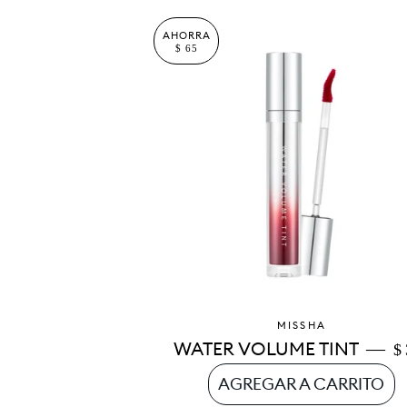
AHORRA
$ 65
MISSHA
—
P
WATER VOLUME TINT
$