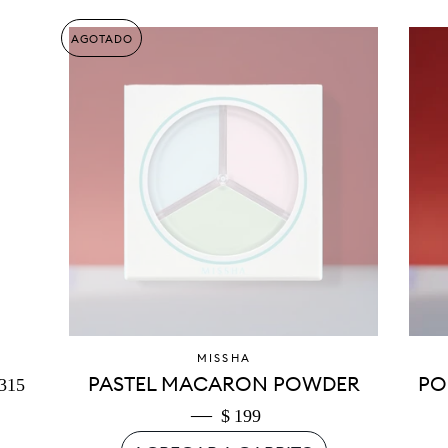
AGOTADO
MISSHA
RECIO DE OFERTA
PASTEL MACARON POWDER
PO
 315
—
PRECIO DE OFERTA
$ 199