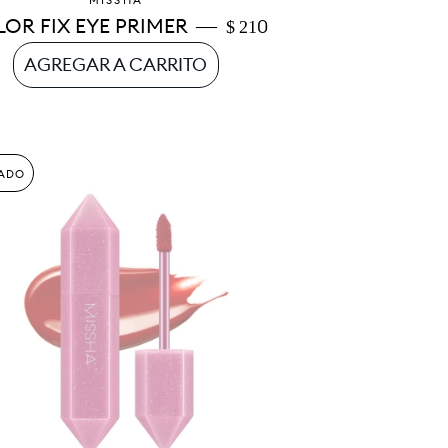
MISSHA
—
PRECIO DE OFERTA
OR FIX EYE PRIMER
$ 210
ADO