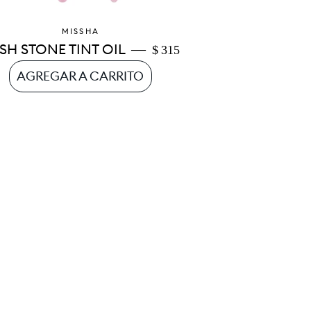
MISSHA
—
PRECIO DE OFERTA
SH STONE TINT OIL
$ 315