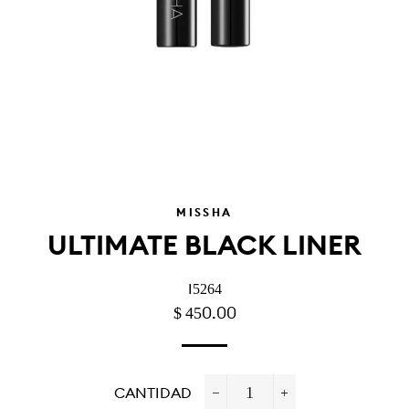
MISSHA
ULTIMATE BLACK LINER
I5264
PRECIO
PRECIO
$ 450.00
HABITUAL
DE
OFERTA
CANTIDAD