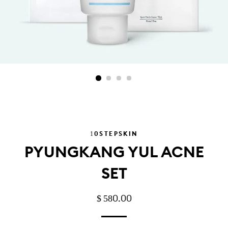
10STEPSKIN
PYUNGKANG YUL ACNE
SET
PRECIO
PRECIO
$ 580.00
HABITUAL
DE
OFERTA