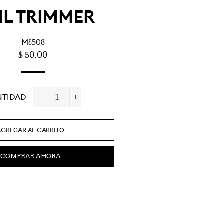
IL TRIMMER
M8508
PRECIO
PRECIO
$ 50.00
HABITUAL
DE
OFERTA
NTIDAD
−
+
AGREGAR AL CARRITO
COMPRAR AHORA