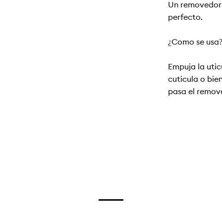
Un removedor 
perfecto.
¿Como se usa
Empuja la uti
cuticula o bie
pasa el remove