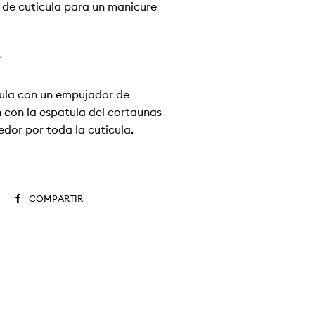
de cuticula para un manicure
?
cula con un empujador de
n con la espatula del cortauñas
dor por toda la cuticula.
COMPARTIR
COMPARTIR
EN
FACEBOOK