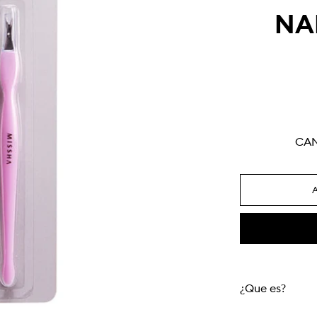
NA
CA
¿Qué es?