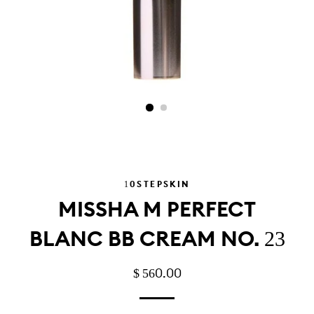
10STEPSKIN
MISSHA M PERFECT
BLANC BB CREAM NO. 23
PRECIO
PRECIO
$ 560.00
HABITUAL
DE
OFERTA