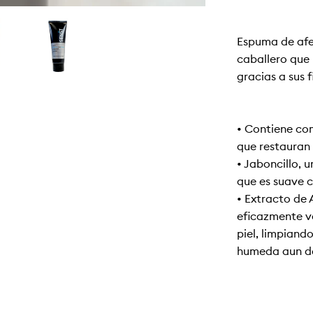
Espuma de afe
caballero que
gracias a sus 
• Contiene com
que restauran l
• Jaboncillo, 
que es suave co
• Extracto de 
eficazmente v
piel, limpiando
húmeda aún de