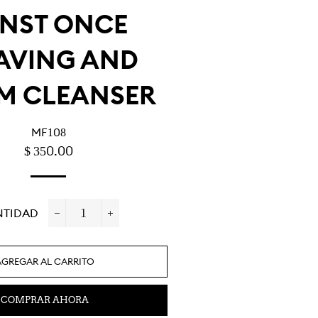
ENST ONCE
AVING AND
M CLEANSER
MF108
PRECIO
PRECIO
$ 350.00
HABITUAL
DE
OFERTA
NTIDAD
−
+
AGREGAR AL CARRITO
COMPRAR AHORA