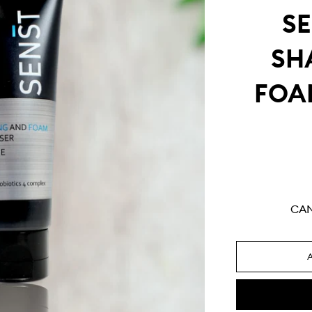
S
SH
FOA
CA