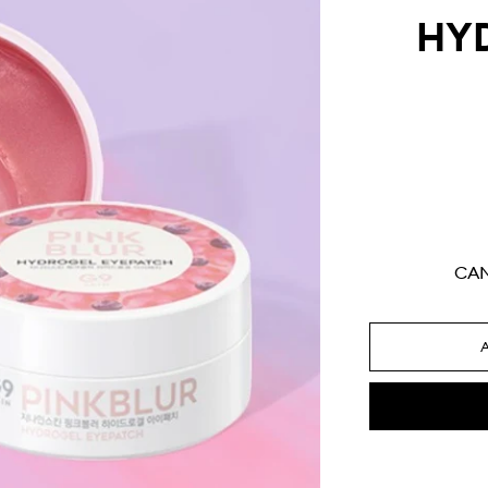
HY
CA