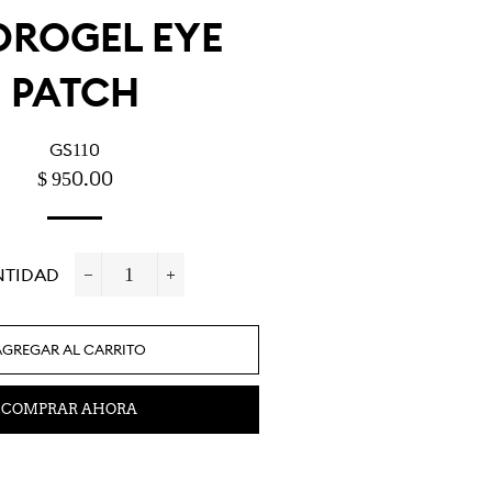
DROGEL EYE
PATCH
GS110
PRECIO
PRECIO
$ 950.00
HABITUAL
DE
OFERTA
NTIDAD
−
+
AGREGAR AL CARRITO
COMPRAR AHORA