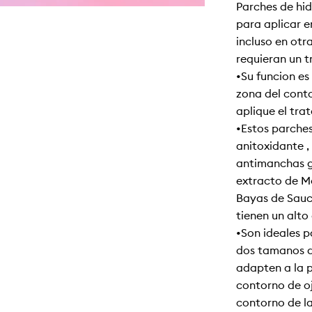
Parches de hi
para aplicar e
incluso en otr
requieran un t
•Su función es
zona del conto
aplique el tra
•Estos parches
anitoxidante ,
antimanchas g
extracto de M
Bayas de Saúc
tienen un alto
•Son ideales p
dos tamaños d
adapten a la p
contorno de oj
contorno de la