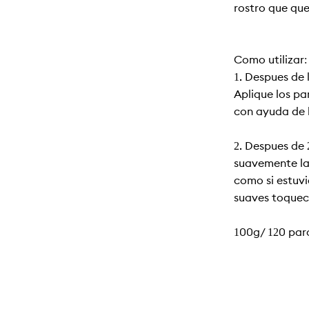
rostro que que
Cómo utilizar:
1. Después de l
Aplique los pa
con ayuda de 
2. Después de 
suavemente la 
como si estuv
suaves toquec
100g/ 120 parc