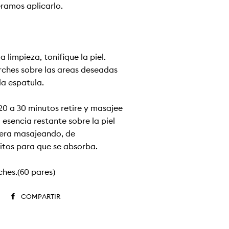
ramos aplicarlo.
a limpieza, tonifique la piel.
rches sobre las áreas deseadas
la espátula.
20 a 30 minutos retire y masajee
esencia restante sobre la piel
iera masajeando, de
itos para que se absorba.
hes.(60 pares)
COMPARTIR
COMPARTIR
EN
FACEBOOK