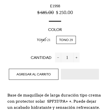
E1998
PRECIO
$ 685.00
PRECIO
$ 250.00
HABITUAL
DE
OFERTA
COLOR
TONO 21
TONO 29
CANTIDAD
−
+
AGREGAR AL CARRITO
Base de maquillaje de larga duración tipo crema
con protector solar SPF37/PA+ +. Puede dejar
un acabado hidratante y sensación refrescante.