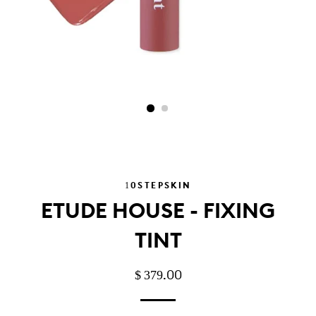
10STEPSKIN
ETUDE HOUSE - FIXING
TINT
PRECIO
PRECIO
$ 379.00
HABITUAL
DE
OFERTA