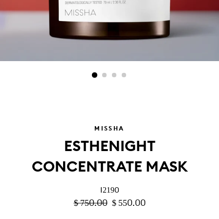
MISSHA
ESTHENIGHT
CONCENTRATE MASK
I2190
PRECIO
$ 750.00
PRECIO
$ 550.00
HABITUAL
DE