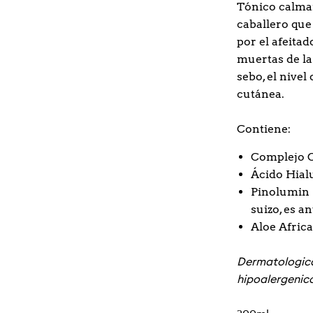
Tónico calma
caballero que 
por el afeitad
muertas de la 
sebo, el nive
cutánea.
Contiene:
Complejo 
Ácido Hial
Pinolumin 
suizo, es a
Aloe Afric
Dermatológic
hipoalergénic