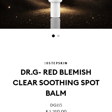
10STEPSKIN
DR.G- RED BLEMISH
CLEAR SOOTHING SPOT
BALM
DG115
PRECIO
PRECIO
$ 1,250.00