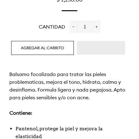
HABITUAL
DE
OFERTA
CANTIDAD
−
+
AGREGAR AL CARRITO
Bálsamo focalizado para tratar las pieles
problemáticas, mejora el tono, hidrata, calma y
desinflama. Fórmula ligera y nada pegajosa. Apto
para pieles sensibles y/o con acné.
Contiene:
Pantenol, protege la piel y mejora la
elasticidad