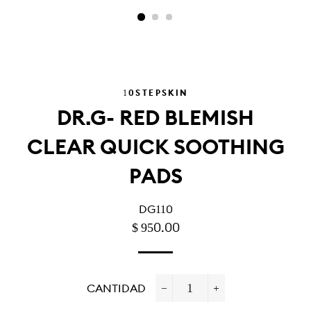
10STEPSKIN
DR.G- RED BLEMISH
CLEAR QUICK SOOTHING
PADS
DG110
PRECIO
PRECIO
$ 950.00
HABITUAL
DE
OFERTA
CANTIDAD
−
+