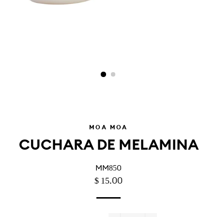
MÓA MOA
CUCHARA DE MELAMINA
MM850
PRECIO
PRECIO
$ 15.00
HABITUAL
DE
OFERTA