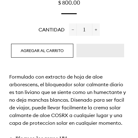
PRECIO
PRECIO
$ 800.00
HABITUAL
DE
OFERTA
CANTIDAD
−
+
AGREGAR AL CARRITO
Formulado con extracto de hoja de aloe
arborescens, el bloqueador solar calmante diario
es tan liviano que se siente como un humectante y
no deja manchas blancas. Diseñado para ser fácil
de viajar, puede llevar fácilmente la crema solar
calmante de aloe COSRX a cualquier lugar y una
capa de protección solar en cualquier momento.