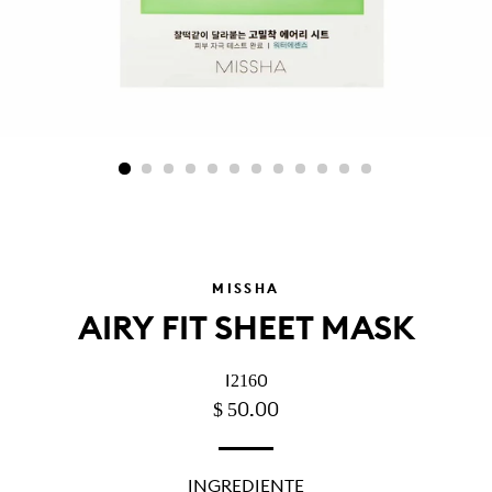
MISSHA
AIRY FIT SHEET MASK
I2160
PRECIO
PRECIO
$ 50.00
HABITUAL
DE
OFERTA
INGREDIENTE