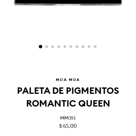
MÓA MOA
PALETA DE PIGMENTOS
ROMANTIC QUEEN
MM391
PRECIO
PRECIO
$ 65.00
HABITUAL
DE