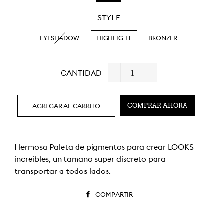
OFERTA
STYLE
EYESHADOW
HIGHLIGHT
BRONZER
CANTIDAD
−
+
AGREGAR AL CARRITO
COMPRAR AHORA
Hermosa Paleta de pigmentos para crear LOOKS
increíbles, un tamaño super discreto para
transportar a todos lados.
COMPARTIR
COMPARTIR
EN