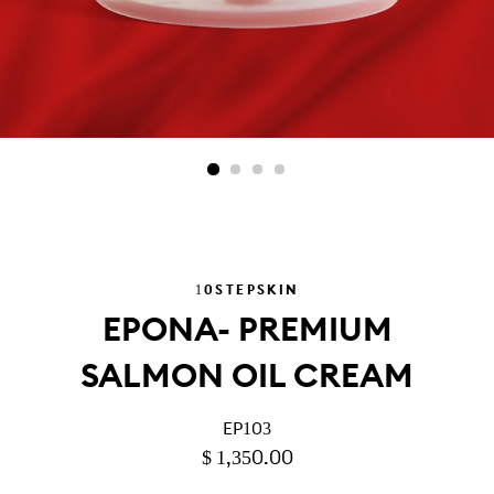
10STEPSKIN
EPONA- PREMIUM
SALMON OIL CREAM
EP103
PRECIO
PRECIO
$ 1,350.00
HABITUAL
DE